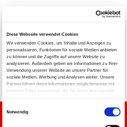
Diese Webseite verwendet Cookies
Wir verwenden Cookies, um Inhalte und Anzeigen zu
personalisieren, Funktionen für soziale Medien anbieten
zu können und die Zugriffe auf unsere Website zu
analysieren. Außerdem geben wir Informationen zu Ihrer
Verwendung unserer Website an unsere Partner für
soziale Medien, Werbung und Analysen weiter. Unsere
Partner führen diese Informationen möglicherweise mit
weiteren Daten zusammen, die Sie ihnen bereitgestellt
haben oder die sie im Rahmen Ihrer Nutzung der Dienste
gesammelt haben.
E
Ansprechpartner
Notwendig
i
n
unser aktueller Gemeindebrief
w