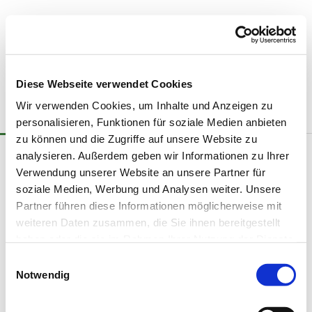
Diese Webseite verwendet Cookies
Wir verwenden Cookies, um Inhalte und Anzeigen zu
personalisieren, Funktionen für soziale Medien anbieten
zu können und die Zugriffe auf unsere Website zu
analysieren. Außerdem geben wir Informationen zu Ihrer
Selbsthilfegruppen
Verwendung unserer Website an unsere Partner für
soziale Medien, Werbung und Analysen weiter. Unsere
Partner führen diese Informationen möglicherweise mit
Unsere Selbsthilfegruppen treffen sich in folgenden
Gemeindezentren:
weiteren Daten zusammen, die Sie ihnen bereitgestellt
haben oder die sie im Rahmen Ihrer Nutzung der Dienste
Martin-Luther-Haus
(Nebenraum der
gesammelt haben.
E
Auferstehungskirche)
Notwendig
i
Blaues Kreuz,
n
jeden Donnerstag um 19:45 Uhr
w