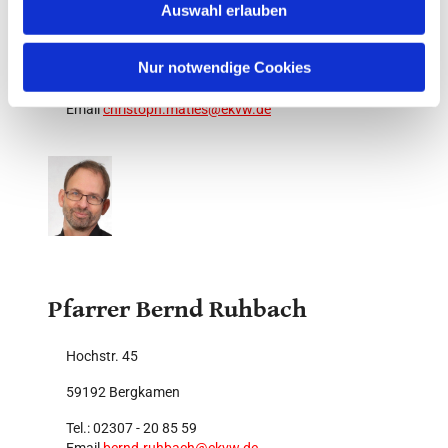
Auswahl erlauben
a
Goekenheide 7
h
59192 Bergkamen
l
Nur notwendige Cookies
Tel.: 0175 2562345
Email
christoph.maties@ekvw.de
Pfarrer Bernd Ruhbach
Hochstr. 45
59192 Bergkamen
Tel.: 02307 - 20 85 59