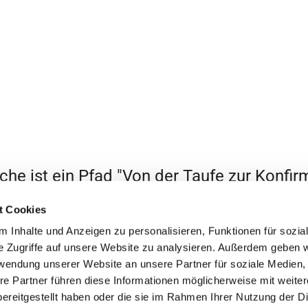
rche ist ein Pfad "Von der Taufe zur Konfir
solut zu empfehlen, vor allem direkt vor O
t Cookies
r
unser aktuell
 Inhalte und Anzeigen zu personalisieren, Funktionen für sozia
e Zugriffe auf unsere Website zu analysieren. Außerdem geben w
Kontaktinformationen
Impressum
rwendung unserer Website an unsere Partner für soziale Medien
re Partner führen diese Informationen möglicherweise mit weite
Datenschutzerklärung
ChurchDesk-Login
ereitgestellt haben oder die sie im Rahmen Ihrer Nutzung der D